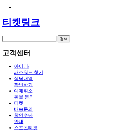
티켓링크
검색
고객센터
아이디/
패스워드 찾기
상담내역
확인하기
예매취소
환불 문의
티켓
배송문의
할인수단
안내
스포츠티켓