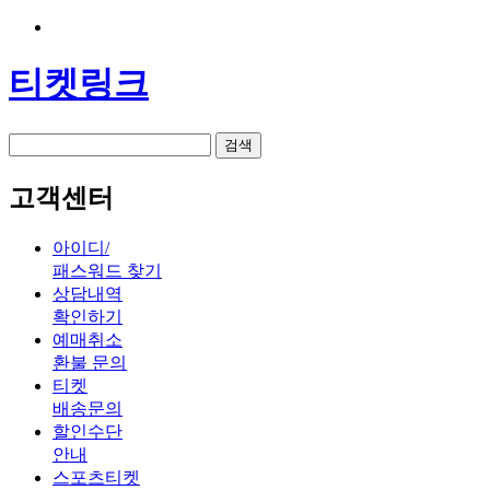
티켓링크
검색
고객센터
아이디/
패스워드 찾기
상담내역
확인하기
예매취소
환불 문의
티켓
배송문의
할인수단
안내
스포츠티켓