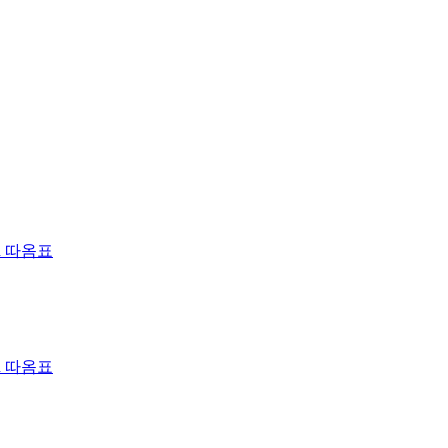
d
따옴표
d
따옴표